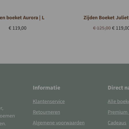
en boeket Aurora | L
Zijden Boeket Juliett
Oorspro
€
119,00
€
125,00
€
119,0
prijs
was:
€ 125,00
Informatie
Direct n
Klantenservice
Alle boek
r,
Retourneren
Premium 
bloemen
Algemene voorwaarden
Cadeaus
en.