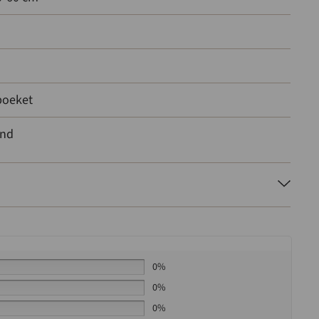
boeket
ond
0%
0%
0%