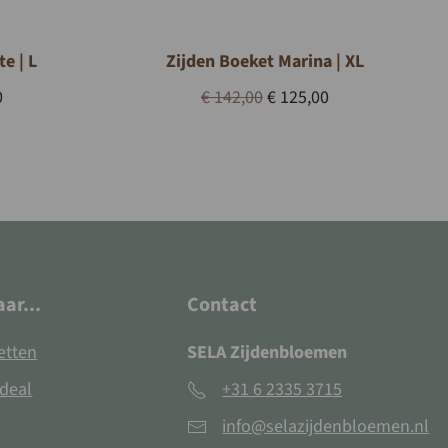
e | L
Zijden Boeket Marina | XL
nkelijke
Huidige
Oorspronkelijke
Huidige
0
€
142,00
€
125,00
prijs
prijs
prijs
is:
was:
is:
.
€ 119,00.
€ 142,00.
€ 125,00.
aar...
Contact
etten
SELA Zijdenbloemen
deal
+31 6 2335 3715
info@selazijdenbloemen.nl