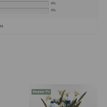
0%
0%
es
Bespaar 7%