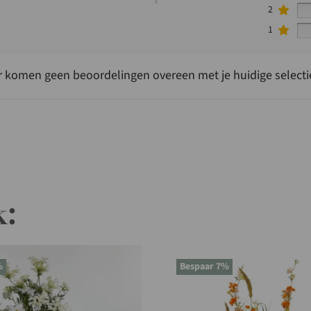
2
1
r komen geen beoordelingen overeen met je huidige selecti
k:
%
Bespaar 7%