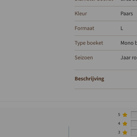
Kleur
Paars
Formaat
L
Type boeket
Mono 
Seizoen
Jaar r
Beschrijving
5
4
3