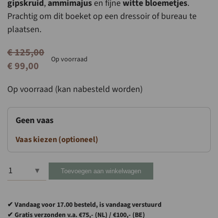
gipskruid
,
ammimajus
en fijne
witte bloemetjes
.
Prachtig om dit boeket op een dressoir of bureau te
plaatsen.
€
125,00
Op voorraad
Oorspronkelijke
Huidige
€
99,00
prijs
prijs
Op voorraad (kan nabesteld worden)
was:
is:
€ 125,00.
€ 99,00.
Geen vaas
Vaas kiezen (optioneel)
Toevoegen aan winkelwagen
Zijden
Boeket
Fenna
✔ Vandaag voor 17.00 besteld, is vandaag verstuurd
|
✔ Gratis verzonden v.a. €75,- (NL) / €100,- (BE)