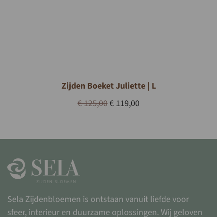
Zijden Boeket Juliette | L
Oorspronkelijke
Huidige
€
125,00
€
119,00
prijs
prijs
was:
is:
€ 125,00.
€ 119,00.
Sela Zijdenbloemen is ontstaan vanuit liefde voor
sfeer, interieur en duurzame oplossingen. Wij geloven