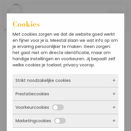
Overslaan en naar de inhoud gaan
Cookies
Home
Boeketten
Zijden Boeket Fenna | L
Met cookies zorgen we dat de website goed werkt
en fijner voor je is. Meestal slaan we wat info op om
je ervaring persoonlijker te maken. Geen zorgen:
Aanbieding!
het gaat niet om directe identificatie, maar om
handige instellingen en voorkeuren. Jij bepaalt zelf
welke cookies je toelaat; privacy voorop.
Strikt noodzakelijke cookies
Prestatiecookies
Deze cookies zorgen ervoor dat de website
überhaupt werkt. Ze zijn dus altijd actief en
Voorkeurcookies
kunnen niet worden uitgezet. Meestal worden
Met deze cookies zien we hoe vaak onze site
ze alleen geplaatst als jij iets doet, zoals
bezocht wordt, waar bezoekers vandaan
inloggen, een formulier invullen of je
Marketingcookies
komen en welke pagina’s populair zijn. Zo
Deze cookies onthouden jouw voorkeuren.
privacyvoorkeuren opslaan. Je kunt je browser
kunnen we de website blijven verbeteren.
Bijvoorbeeld taalkeuze of ingevulde gegevens.