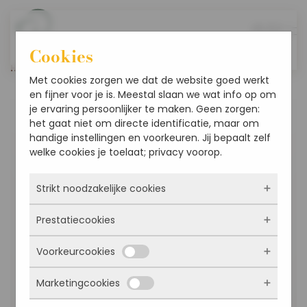
Overslaan en naar de inhoud gaan
Cookies
Home
Accessoires
Vazen
Saar
Met cookies zorgen we dat de website goed werkt
en fijner voor je is. Meestal slaan we wat info op om
je ervaring persoonlijker te maken. Geen zorgen:
het gaat niet om directe identificatie, maar om
handige instellingen en voorkeuren. Jij bepaalt zelf
welke cookies je toelaat; privacy voorop.
Strikt noodzakelijke cookies
Prestatiecookies
Deze cookies zorgen ervoor dat de website
überhaupt werkt. Ze zijn dus altijd actief en
Voorkeurcookies
kunnen niet worden uitgezet. Meestal worden
Met deze cookies zien we hoe vaak onze site
ze alleen geplaatst als jij iets doet, zoals
bezocht wordt, waar bezoekers vandaan
inloggen, een formulier invullen of je
Marketingcookies
komen en welke pagina’s populair zijn. Zo
Deze cookies onthouden jouw voorkeuren.
privacyvoorkeuren opslaan. Je kunt je browser
kunnen we de website blijven verbeteren.
Bijvoorbeeld taalkeuze of ingevulde gegevens.