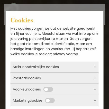
Overslaan en naar de inhoud gaan
Cookies
Met cookies zorgen we dat de website goed werkt
en fijner voor je is. Meestal slaan we wat info op om
je ervaring persoonlijker te maken. Geen zorgen:
het gaat niet om directe identificatie, maar om
handige instellingen en voorkeuren. Jij bepaalt zelf
welke cookies je toelaat; privacy voorop.
Strikt noodzakelijke cookies
Prestatiecookies
Deze cookies zorgen ervoor dat de website
überhaupt werkt. Ze zijn dus altijd actief en
Voorkeurcookies
kunnen niet worden uitgezet. Meestal worden
Met deze cookies zien we hoe vaak onze site
ze alleen geplaatst als jij iets doet, zoals
bezocht wordt, waar bezoekers vandaan
inloggen, een formulier invullen of je
Marketingcookies
komen en welke pagina’s populair zijn. Zo
Deze cookies onthouden jouw voorkeuren.
privacyvoorkeuren opslaan. Je kunt je browser
kunnen we de website blijven verbeteren.
Bijvoorbeeld taalkeuze of ingevulde gegevens.