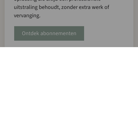
uitstraling behoudt, zonder extra werk of
vervanging.
Ontdek abonnementen
Een bewuste keuze voor de
lange termijn
Door te kiezen voor zijden bloemen investeer je in een
duurzaam product dat jarenlang meegaat. Dit
voorkomt onnodige verspilling en zorgt voor een
blijvende uitstraling. Wij geloven in oplossingen die